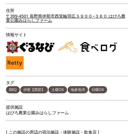
住所
〒399-4501 長野県伊那市西箕輪羽広３９００−３６０ はびろ農
業公園みはらしファーム
情報サイト
タグ
BBQ
伊那【西部】
土曜OK
地産地消
日曜OK
提供施設
はびろ農業公園みはらしファーム
[ この施設の周辺の宿泊施設・体験施設・飲食店 ]