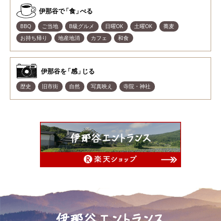
伊那谷
で
「食
」
べる
BBQ
ご当地
B級グルメ
日曜OK
土曜OK
蕎麦
お持ち帰り
地産地消
カフェ
和食
伊那谷
を
「感
」
じる
歴史
旧市街
自然
写真映え
寺院・神社