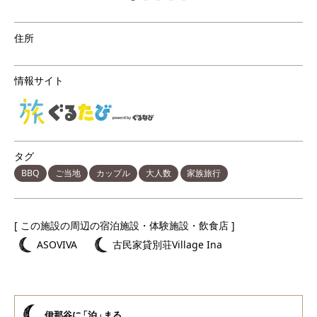
住所
情報サイト
タグ
BBQ
ご当地
カップル
大人数
家族旅行
[ この施設の周辺の宿泊施設・体験施設・飲食店 ]
ASOVIVA
古民家貸別荘Village Ina
伊那谷
に
「泊
」
まる