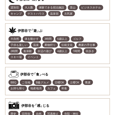
貸別荘
大人数
体験できる宿泊施設
里山
ビジネスホテル
キャンプ
ゲストハウス
温泉宿
古民家
伊那谷
で
「遊
」
ぶ
大自然
体を動かす
3時間
6歳以上
ゴルフ
子供も楽しい
温泉
果物狩り
伝統文化
農家の手仕事
2時間
食体験
水辺の遊び
4歳以上
1時間
街歩き
スキー場
イベント
伊那谷
で
「食
」
べる
BBQ
ご当地
B級グルメ
日曜OK
土曜OK
蕎麦
お持ち帰り
地産地消
カフェ
和食
伊那谷
を
「感
」
じる
歴史
旧市街
自然
写真映え
寺院・神社