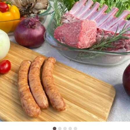
2
3
4
5