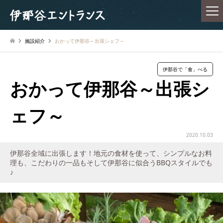
施設紹介
おかって伊那谷～出張シェフ～
伊那谷で「食」べる
おかって伊那谷～出張シ
ェフ～
2020.10.03
伊那谷全域に出張します！地元の食材を使って、シンプルなお料
理も、こだわりの一品もそして伊那谷に似合うBBQスタイルでも
♪